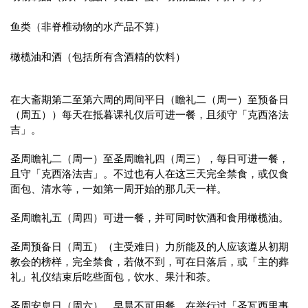
鱼类（非脊椎动物的水产品不算）
橄榄油和酒（包括所有含酒精的饮料）
在大斋期第二至第六周的周间平日（瞻礼二（周一）至预备日
（周五））每天在抵暮课礼仪后可进一餐，且须守「克西洛法
吉」。
圣周瞻礼二（周一）至圣周瞻礼四（周三），每日可进一餐，
且守「克西洛法吉」。不过也有人在这三天完全禁食，或仅食
面包、清水等，一如第一周开始的那几天一样。
圣周瞻礼五（周四）可进一餐，并可同时饮酒和食用橄榄油。
圣周预备日（周五）（主受难日）力所能及的人应该遵从初期
教会的榜样，完全禁食，若做不到，可在日落后，或「主的葬
礼」礼仪结束后吃些面包，饮水、果汁和茶。
圣周安息日（周六），早晨不可用餐。在举行过「圣瓦西里事