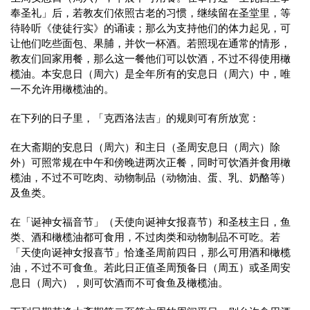
奉圣礼」后，若教友们依照古老的习惯，继续留在圣堂里，等
待聆听《使徒行实》的诵读；那么为支持他们的体力起见，可
让他们吃些面包、果脯，并饮一杯酒。若照现在通常的情形，
教友们回家用餐，那么这一餐他们可以饮酒，不过不得使用橄
榄油。本安息日（周六）是全年所有的安息日（周六）中，唯
一不允许用橄榄油的。
在下列的日子里，「克西洛法吉」的规则可有所放宽：
在大斋期的安息日（周六）和主日（圣周安息日（周六）除
外）可照常规在中午和傍晚进两次正餐，同时可饮酒并食用橄
榄油，不过不可吃肉、动物制品（动物油、蛋、乳、奶酪等）
及鱼类。
在「诞神女福音节」（天使向诞神女报喜节）和圣枝主日，鱼
类、酒和橄榄油都可食用，不过肉类和动物制品不可吃。若
「天使向诞神女报喜节」恰逢圣周前四日，那么可用酒和橄榄
油，不过不可食鱼。若此日正值圣周预备日（周五）或圣周安
息日（周六），则可饮酒而不可食鱼及橄榄油。