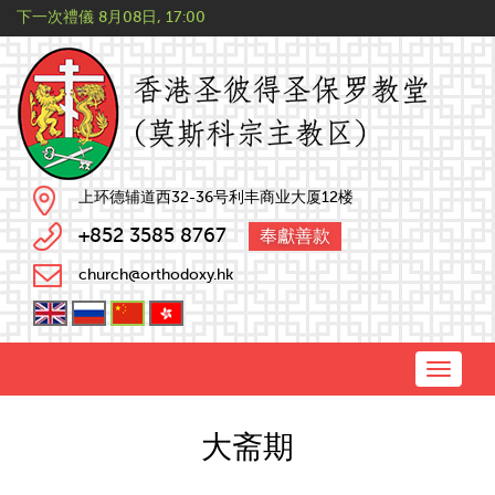
下一次禮儀
8月08日, 17:00
上环德辅道西32-36号利丰商业大厦12楼
+852 3585 8767
奉獻善款
church@orthodoxy.hk
Toggle
naviga
大斋期