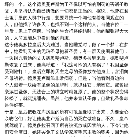
坏的一个。这个德奥斐卢斯为了圣像以可怕的刑罚迫害诸圣教
父，并坚持认为自己所做的一切都是正当的。据说，他曾在君
士坦丁堡的人群中行走，想要寻找一个与他有着相同观点的
人，但他找了许多天，也找不到一个这样的人。当他在位二十
年后，患上了痢疾。当他的生命行将终结时，他的嘴张得大大
的，人简直能从中看到他的内脏。
这令德奥多拉皇后大为难过。当她睡觉时，做了一个梦，在梦
中，她看到天主的无玷圣母抱着圣婴，有一群天使围着他们，
一边诅咒着她的丈夫德奥斐卢斯。德奥多拉醒来后，德奥斐卢
斯恢复了过来，他高呼道：「我这可怜的人有祸了！我因圣像
受到鞭打！」皇后立即将天主之母的圣像放在他身上，含泪向
圣母祈祷。德奥斐卢斯虽非常病弱，但是，当他看到身边的一
个人戴着一块绘有圣像的圣牌时，就抓住它，亲吻它。那曾经
亵渎过圣像、无法合上的嘴立时就复原了。他的整个状况变得
轻松了，就沉沉睡去。虽然，他并未宣认圣像，但敬礼圣像却
是件好事。
于是，皇后把收在库房里的所有可敬圣像取了出来，为要全心
亲吻它们，好让德奥斐卢斯为自己的死亡做准备。不久，皇帝
就驾崩了。德奥多拉召回了所有被流放或囚禁的人，下令让他
们安全度日。她还罢免了文法学家若望宗主教的职务，因为他