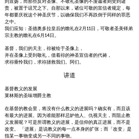
到宣扬，而那些反对圣像、不敬礼圣像的不虔诚者则受到谴
责，被置于诅咒之下。自那以来，诸位可敬的宣信者规定，每
年都要庆祝这个神圣庆节，以确保我们不再跌倒于同样的罪恶
之中。
我们应知：圣德奥多拉皇后的瞻礼在2月11日，可敬者圣美铎弟
宗主教的瞻礼在6月14日。
基督，我们的天主，祢被绘于圣像上，
并在圣像上受到敬礼，借着祢的神圣宣信者的代祷，
求祢垂怜我们，求祢拯救我们。阿们。
讲道
基督教义的发展
莱林斯的圣味增爵主教
在基督的教会里，将没有什么教义的进展吗？确实有，而且该
有最大的进展。因为谁能那样忌妒他人、仇视天主，而阻止教
义发展呢？可是所谓教义的进展，是信仰的真正进展，而不是
改变。 「进展」是说教义的每一点本身的扩张；而「改变」是
指某一事物变成另一不同的事物。