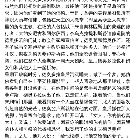
虽然他们起初对此感到吃惊，最终他们还是接受了皇后的请
求，因为他们看到了她的信德。于是，圣善的美铎弟召集所有
神职人员与信徒，包括在天主的大教堂（即圣索斐亚大教堂）
里的所有主教。在场的人包括以下来自奥林匹斯山的蒙选的修
行者：大约安尼古和阿尔萨西；奈乌克拉提和斯督迪修道院的
德奥多若的门徒；教会作家和宣信者，德奥梵和德奥多若。还
有圣城与辛塞卢斯的主教弥额尔和其他许多人。他们一起举行
礼仪，彻夜为德奥斐卢斯祈祷，他们全都含着眼泪，专心祈
祷。他们在整个大斋期第一周天天如此。皇后德奥多拉也和妇
女们和其他人士一起祈祷。
星期五破晓时分，德奥多拉皇后沉沉睡去，做了一个梦。她仿
佛看到自己在十字架柱廊那里，一些人嘈杂地从那里经过，拿
着各种刑具沿路走去。在他们中间的是双手被反绑起来的德奥
斐卢斯。德奥多拉认出了他，就走进人群，跟着他们。当他们
来到铜门那里，她看到有一个人坐在基督像前，此人的面容发
出超自然的光芒，德奥斐卢斯就站在他的对面。皇后抓住那人
的脚，为皇帝向他恳求，他立即开口说：「女人，你的信心真
大！」又说：「你要知道，因着你的眼泪和你的信仰，因着我
的仆人和司祭的代祷和恳求，我宽恕了你的丈夫德奥斐卢
斯。」之后，他对人说：「给他松绑，把他交给他的妻子。」