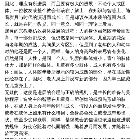
因此，理应有所进展，而且要有极大的进展：不论个人或团
体、一位教友或整个教会都该在了解上、在知识与智慧上、随
着岁月与时代的演进而成长；但是却该在其本质的范围内成
长，就是在同一教义、同一意义、和同一理论上发展。
属灵的宗教要仿效身体发展的过程：人的身体虽然随年龄而发
育，每一部分都成长，但仍然是同一的身体。儿童期的花朵，
与老年期的成熟、其间虽大有区别；但是到了老年的人和幼年
时的他还是同一个人。同样，每人的身高和外表尽管有变化，
仍然是同一人性，是同一个人。乳婴的肢体短小，青年的肢体
壮大，却是同样的肢体。儿童有多少肢体，成人也有多少肢
体；而且，人体随年龄所显示的较为成熟的部分，早在胚胎期
已经存在了。因此，老人身上并没有新的部分，因为早已隐藏
在儿童身上了。
无疑的，这便是进展的合理与正确的规则，是生长的准备与美
妙程序：造物主的智慧在儿童身上所创始的或预先形成的肢
体，在成人身上会与年龄同时成长。假设人的面貌发生变化，
或者在肢体上如果有什么增损，全身必会死亡或变成奇形怪
状、或至少变得衰弱。同样，基督教会的信理也该遵循这进展
的规律，好使它随着时代而增强，随着岁月而发展，并随着年
龄而更高深。