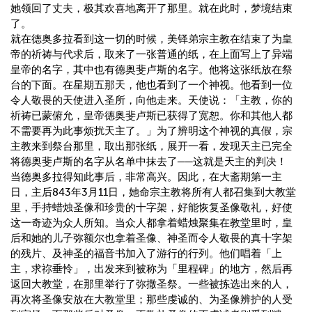
她领回了丈夫，极其欢喜地离开了那里。就在此时，梦境结束
了。
就在德奥多拉看到这一切的时候，美铎弟宗主教在结束了为皇
帝的祈祷与代求后，取来了一张普通的纸，在上面写上了异端
皇帝的名字，其中也有德奥斐卢斯的名字。他将这张纸放在祭
台的下面。在星期五那天，他也看到了一个神视。他看到一位
令人敬畏的天使进入圣所，向他走来。天使说：「主教，你的
祈祷已蒙俯允，皇帝德奥斐卢斯已获得了宽恕。你和其他人都
不需要再为此事烦扰天主了。」为了辨明这个神视的真假，宗
主教来到祭台那里，取出那张纸，展开一看，发现天主已完全
将德奥斐卢斯的名字从名单中抹去了──这就是天主的判决！
当德奥多拉得知此事后，非常高兴。因此，在大斋期第一主
日，主后843年3月11日，她命宗主教将所有人都召集到大教堂
里，手持蜡烛圣像和珍贵的十字架，好能恢复圣像敬礼，好使
这一奇迹为众人所知。当众人都拿着蜡烛聚集在教堂里时，皇
后和她的儿子弥额尔也拿着圣像、神圣而令人敬畏的真十字架
的残片、及神圣的福音书加入了游行的行列。他们唱着「上
主，求祢垂怜」，出发来到被称为「里程碑」的地方，然后再
返回大教堂，在那里举行了弥撒圣祭。一些被拣选出来的人，
再次将圣像安放在大教堂里；那些虔诚的、为圣像辨护的人受