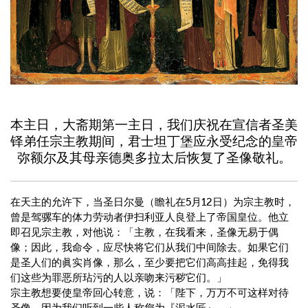
本主日，大斋期第一主日，我们庆祝在宣信者圣美
铎弟任宗主教期间，君士坦丁堡应永受纪念的皇帝
弥额尔及其母亲德奥多拉太后恢复了圣像敬礼。
在天主的允许下，当圣日尔曼（瞻礼在5月12日）为宗主教时，
曾是驾骡车的体力劳动者伊扫利亚人良登上了帝国皇位。他立
即召见宗主教，对他说：「主教，在我看来，圣像无易于偶
像；因此，我命令，应尽快将它们从我们中间除去。如果它们
是圣人们的眞实肖像，那么，至少要把它们高高挂起，免得我
们这些为罪恶所玷污的人以亲吻来污秽它们。」
宗主教想要使皇帝回心转意，说：「陛下，万万不可这样对待