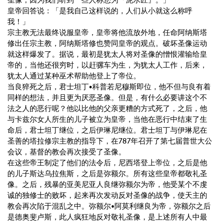
圣像，因为我们听到一些人称您为『泥水匠』。」
皇帝回答说：「是我自己这样说的，人们从小就这么称呼
我！」
宗主教无法最终说服皇帝，皇帝将他流放外地，任命阿纳斯塔
修出任宗主教，阿纳斯塔修也赞同皇帝的观点。破坏圣像运动
就这样爆发了。据说，最初是犹太人将对圣像的憎恨灌输给皇
帝的，当他还很穷时，以赶骡车为生，为犹太人工作，后来，
犹太人通过某种巫术帮助他登上了帝位。
当良猝死之后，君士坦丁•科普若尼穆斯即位，他不但与良有着
同样的想法，并且更为厌恶圣像。但是，有什么必要讲这个不
法之人的恶行呢？他以比他的父亲更糟的方式死了，之后，他
与卡兹尔女人所生的儿子被立为皇帝，当他在恶行中结束了生
命后，君士坦丁继位，之后伊琳尼继位。君士坦丁与伊琳尼在
圣善的塔拉修宗主教的指导下，在787年召开了第七届普世大公
会议，基督的教会再次接受了圣像。
在这些帝王制定了他们的法令后，尼西塔登上帝位，之后是他
的儿子斯达乌拉焦斯，之后是弥额尔。所有这些皇帝都敬礼圣
像。之后，残暴的亚美尼亚人良继弥额尔为帝，他受某个不虔
诚的独修士的败坏，起来再次发动反对圣像的战争，使天主的
教会再次陷于混乱之中。弥额尔•阿莫利继良为帝，弥额尔之后
是德奥斐卢斯，此人疯狂地反对敬礼圣像，是上述所有人中最