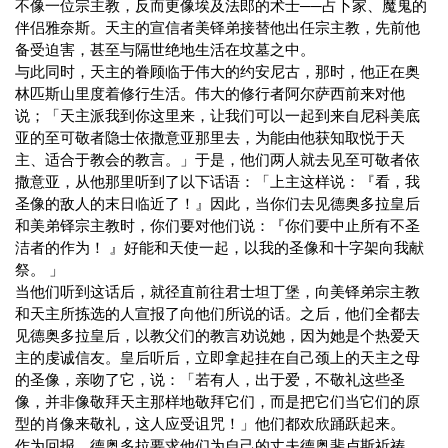
不像一位宗主教，反而更像埃及法郎的术士──占卜家、魔鬼的
伴侣雅奈斯。天主的宣信者美铎弟接替他出任宗主教，先前他
备受迫害，甚至与隔世绝地生活在坟墓之中。
与此同时，天主的眷顾临于伟大的约安尼古，那时，他正在奥
林匹斯山里度着修行生活。伟大的修行者阿尔萨西前来对他
说；「天主派我到你这里来，让我们可以一起到来自尼科美底
亚的至可敬者隐士依撒意亚那里去，为能由他获知取悦于天
主、适合于教会的教言。」于是，他们两人就去见至可敬者依
撒意亚，从他那里听到了以下话语：「上主这样说：『看，我
圣像的敌人的末日临近了！』因此，当你们去见德奥多拉皇后
和美弟铎宗主教时，你们要对他们说：『你们要中止所有不圣
洁者的作为！ 』好能和天使一起，以我的圣像和十字架向我献
祭。 」
当他们听到这话后，就径直前往君士坦丁堡，向美铎弟宗主教
和天主所拣选的人宣报了向他们所说的话。之后，他们全都去
见德奥多拉皇后，以教父们的教言劝说她，因为她是个热爱天
主的虔诚信友。皇后听后，立即拿起挂在自己颈上的天主之母
的圣像，亲吻了它，说：「若有人，出于爱，不敬礼这些圣
像，并非像敬拜天主那样地敬拜它们，而是把它们当它们的原
型的肖像来敬礼，这人应受诅咒！」他们都欢欣踊跃起来。
作为回报，德奥多拉要求他们为自己的丈夫德奥斐卢斯祈祷。