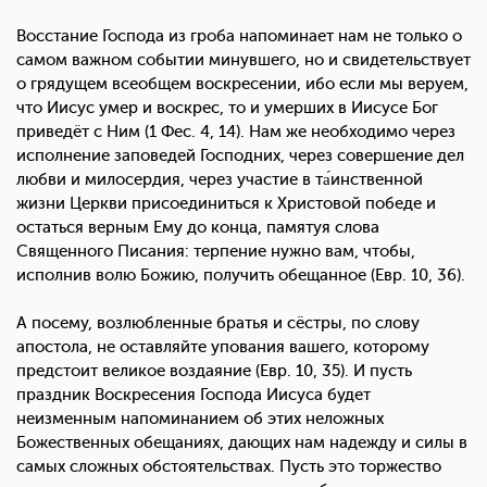
Восстание Господа из гроба напоминает нам не только о
самом важном событии минувшего, но и свидетельствует
о грядущем всеобщем воскресении, ибо если мы веруем,
что Иисус умер и воскрес, то и умерших в Иисусе Бог
приведёт с Ним (1 Фес. 4, 14). Нам же необходимо через
исполнение заповедей Господних, через совершение дел
любви и милосердия, через участие в та́инственной
жизни Церкви присоединиться к Христовой победе и
остаться верным Ему до конца, памятуя слова
Священного Писания: терпение нужно вам, чтобы,
исполнив волю Божию, получить обещанное (Евр. 10, 36).
А посему, возлюбленные братья и сёстры, по слову
апостола, не оставляйте упования вашего, которому
предстоит великое воздаяние (Евр. 10, 35). И пусть
праздник Воскресения Господа Иисуса будет
неизменным напоминанием об этих неложных
Божественных обещаниях, дающих нам надежду и силы в
самых сложных обстоятельствах. Пусть это торжество