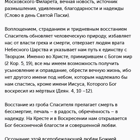
Московского Филарета, вечная новость, источник
размышления, удивления, благодарности и надежды
(Слово в день Святой Пасхи).
Воплощением, страданием и тридневным восстанием
Спаситель обновляет человеческую природу, избавляет
нас от власти греха и смерти, отверзает людям врата
Небесного Царства и указывает нам путь к единству с
Творцом. Именно во Христе, примирившем с Богом мир
(2 Кор. 5, 19), все мы имеем возможность получить
усыновление и оправдание, обрести вечную жизнь, ибо
нет другого имени под небом, которым надлежало бы
нам спастись, кроме имени Иисуса, Которого Бог
воскресил из мёртвых (Деян. 4, 10 –12).
Восстание из гроба Спасителя прелагает смерть в
бессмертие, печаль – в радость, обречённость – в
надежду. На Кресте и в Воскресении нам открывается
Бог бесконечной благости и совершенной любви.
Осознание этой всепобеждающей любви Божией