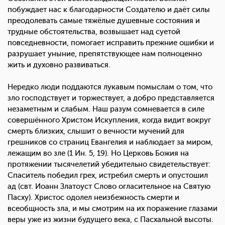
побуждает нас к благодарности Создателю и даёт силы
преодолевать самые тяжёлые душевные состояния и
трудные обстоятельства, возвышает над суетой
повседневности, помогает исправить прежние ошибки и
разрушает уныние, препятствующее нам полноценно
жить и духовно развиваться.
Нередко люди поддаются лукавым помыслам о том, что
зло господствует и торжествует, а добро представляется
незаметным и слабым. Наш разум сомневается в силе
совершённого Христом Искупления, когда видит вокруг
смерть близких, слышит о вечности мучений для
грешников со страниц Евангелия и наблюдает за миром,
лежащим во зле (1 Ин. 5, 19). Но Церковь Божия на
протяжении тысячелетий убедительно свидетельствует:
Спаситель победил грех, истребил смерть и опустошил
ад (свт. Иоанн Златоуст Слово огласительное на Святую
Пасху). Христос одолел неизбежность смерти и
всеобщность зла, и мы смотрим на их поражение глазами
веры уже из жизни будущего века, с Пасхальной высоты.