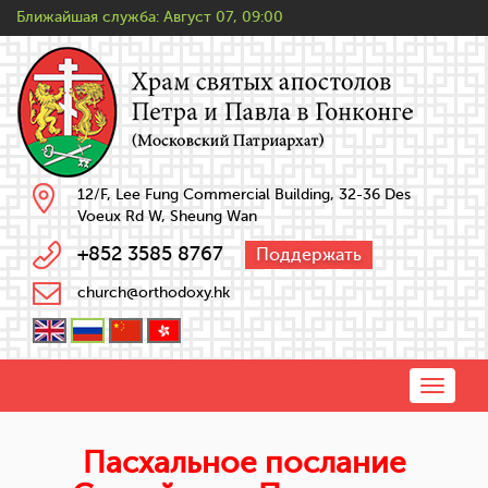
Ближайшая служба:
Август 07, 09:00
12/F, Lee Fung Commercial Building, 32-36 Des
Voeux Rd W, Sheung Wan
+852 3585 8767
Поддержать
church@orthodoxy.hk
Toggle
naviga
Пасхальное послание