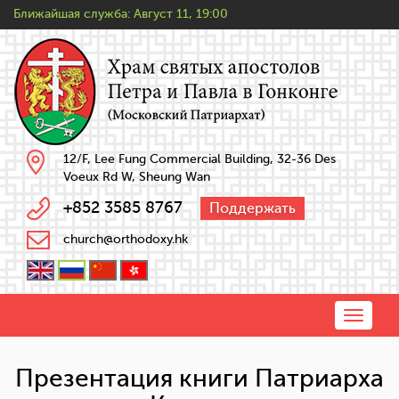
Ближайшая служба:
Август 11, 19:00
12/F, Lee Fung Commercial Building, 32-36 Des
Voeux Rd W, Sheung Wan
+852 3585 8767
Поддержать
church@orthodoxy.hk
Toggle
naviga
Презентация книги Патриарха