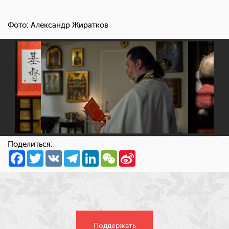
Фото: Александр Жиратков
Поделиться:
Facebook
Twitter
VK
Telegram
LinkedIn
WeChat
Sina
Weibo
Поддержать