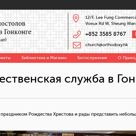
12/F, Lee Fung Commercia
Voeux Rd W, Sheung Wan
+852 3585 8767
church@orthodoxy.hk
оекты
Библиотека и Магазин
Богослужения
О Прихо
ественская служба в Гон
 праздником Рождества Христова и рады представить небол