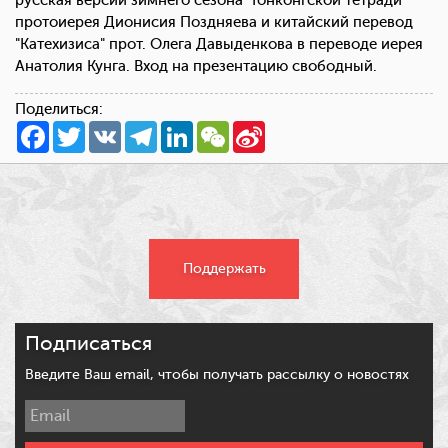
русская версии зимнего сезона "Гонконгской тетради"
протоиерея Дионисия Поздняева и китайский перевод
"Катехизиса" прот. Олега Давыденкова в переводе иерея
Анатолия Кунга. Вход на презентацию свободный.
Поделиться:
Facebook
Twitter
VK
Telegram
LinkedIn
WeChat
Sina
Weibo
Поддержать
Подписаться
Введите Ваш email, чтобы получать рассылку о новостях