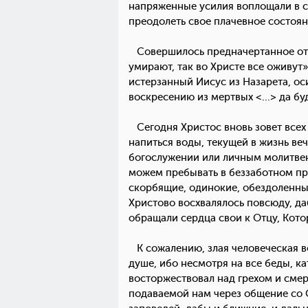
напряженные усилия воплощали в с
преодолеть свое плачевное состояни
Совершилось предначертанное от ве
умирают, так во Христе все оживут
истерзанный Иисус из Назарета, ос
воскресению из мертвых <...> да бу
Сегодня Христос вновь зовет всех 
напиться воды, текущей в жизнь веч
богослужении или личным молитвен
можем пребывать в беззаботном пра
скорбящие, одинокие, обездоленны
Христово восхвалялось повсюду, д
обращали сердца свои к Отцу, Кото
К сожалению, злая человеческая во
душе, ибо несмотря на все беды, ка
восторжествовал над грехом и смер
подаваемой нам через общение со 