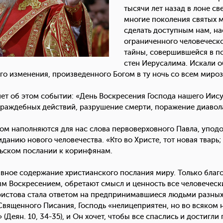
тысячи лет назад в лоне св
многие поколения святых 
сделать доступным нам, на
ограниченного человеческо
тайны, совершившейся в п
стен Иерусалима. Искали о
о изменения, произведенного Богом в ту ночь со всем миро
ет об этом событии: «День Воскресения Господа нашего Иису
раждебных действий, разрушение смерти, поражение диавола
м наполняются для нас слова первоверховного Павла, упод
анию нового человечества. «Кто во Христе, тот новая тварь;
тольском послании к коринфянам.
вное содержание христианского послания миру. Только благо
м Воскресением, обретают смысл и ценность все человеческ
Христова стала ответом на предпринимавшиеся людьми разных
 Священного Писания, Господь «нелицеприятен, но во всяком 
еян. 10, 34-35), и Он хочет, чтобы все спаслись и достигли п