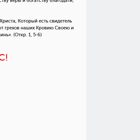
тву веры и богатству благодати,
риста, Который есть свидетель
от грехов наших Кровию Своею и
ь». (Откр. 1, 5-6)
С!