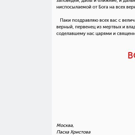
заповедей, дабы и ближние, и даль
ниспосылаемой от Бога на всех верн
Паки поздравляю всех вас с велич
верный, первенец из мертвых и вл
соделавшему нас царями и священник
В
Москва,
Пасха Христова