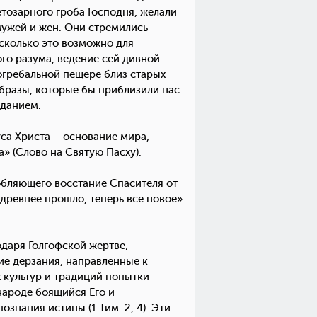
етозарного гроба Господня, желали
мужей и жен. Они стремились
сколько это возможно для
го разума, ведение сей дивной
огребальной пещере близ старых
бразы, которые бы приблизили нас
зданием.
са Христа – основание мира,
» (Слово на Святую Пасху).
обляющего восстание Спасителя от
 древнее прошло, теперь все новое»
даря Голгофской жертве,
ие дерзания, направленные к
 культур и традиций попытки
народе боящийся Его и
ознания истины (1 Тим. 2, 4). Эти