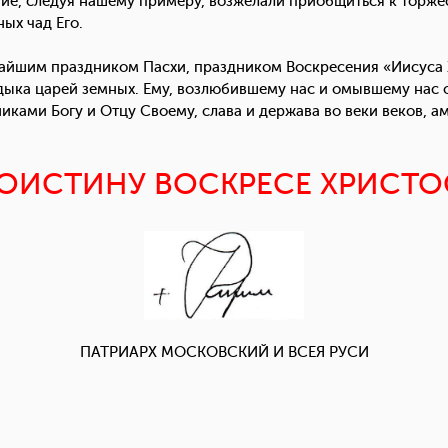
ние, следуя нашему примеру, возжелали приобщиться к торжес
ых чад Его.
айшим праздником Пасхи, праздником Воскресения «Иисуса Х
адыка царей земных. Ему, возлюбившему нас и омывшему нас 
ами Богу и Отцу Своему, слава и держава во веки веков, амин
ОИСТИНУ ВОСКРЕСЕ ХРИСТО
ПАТРИАРХ МОСКОВСКИЙ И ВСЕЯ РУСИ