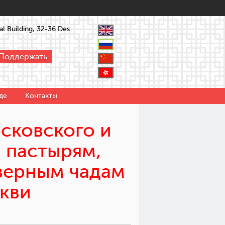
l Building, 32-36 Des
Поддержать
де
Контакты
сковского и
 пастырям,
верным чадам
кви