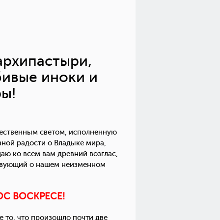
архипастыри,
бивые иноки и
ры!
ественным светом, исполненную
вной радости о Владыке мира,
аю ко всем вам древний возглас,
твующий о нашем неизменном
ОС ВОСКРЕСЕ!
 то, что произошло почти две