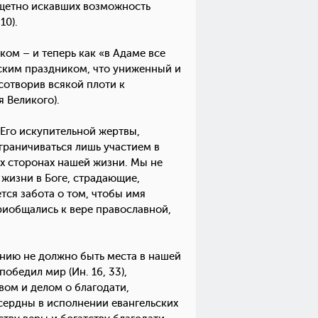
тщетно искавших возможность
10).
ом – и теперь как «в Адаме все
анским праздником, что униженный и
сотворив всякой плоти к
я Великого).
 Его искупительной жертвы,
ограничиваться лишь участием в
х сторонах нашей жизни. Мы не
 жизни в Боге, страдающие,
ся забота о том, чтобы имя
риобщались к вере православной,
ынию не должно быть места в нашей
обедил мир (Ин. 16, 33),
вом и делом о благодати,
сердны в исполнении евангельских