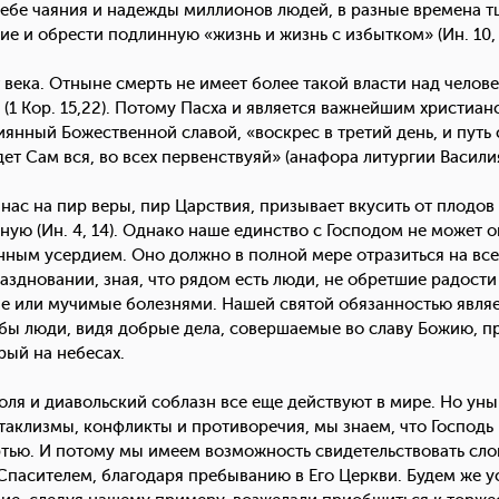
ебе чаяния и надежды миллионов людей, в разные времена 
е и обрести подлинную «жизнь и жизнь с избытком» (Ин. 10, 
ка. Отныне смерть не имеет более такой власти над человек
» (1 Кор. 15,22). Потому Пасха и является важнейшим христи
иянный Божественной славой, «воскрес в третий день, и путь 
дет Сам вся, во всех первенствуяй» (анафора литургии Васили
нас на пир веры, пир Царствия, призывает вкусить от плодов
ную (Ин. 4, 14). Однако наше единство с Господом не может 
ным усердием. Оно должно в полной мере отразиться на все
здновании, зная, что рядом есть люди, не обретшие радости
е или мучимые болезнями. Нашей святой обязанностью являет
абы люди, видя добрые дела, совершаемые во славу Божию, п
рый на небесах.
ля и диавольский соблазн все еще действуют в мире. Но ун
таклизмы, конфликты и противоречия, мы знаем, что Господь п
тью. И потому мы имеем возможность свидетельствовать сло
Спасителем, благодаря пребыванию в Его Церкви. Будем же у