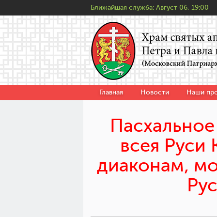
Ближайшая служба:
Август 06, 19:00
Главная
Новости
Наши пр
Пасхальное
всея Руси
диаконам, м
Ру