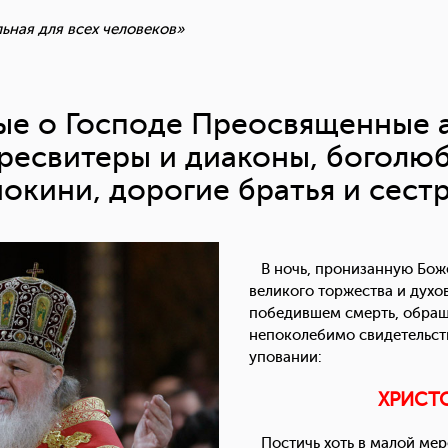
льная для всех человеков»
е о Господе Преосвященные 
ресвитеры и диаконы, боголю
окини, дорогие братья и сест
В ночь, пронизанную Бож
великого торжества и духо
победившем смерть, обращ
непоколебимо свидетельс
уповании:
ХРИСТ
Постичь хоть в малой мере