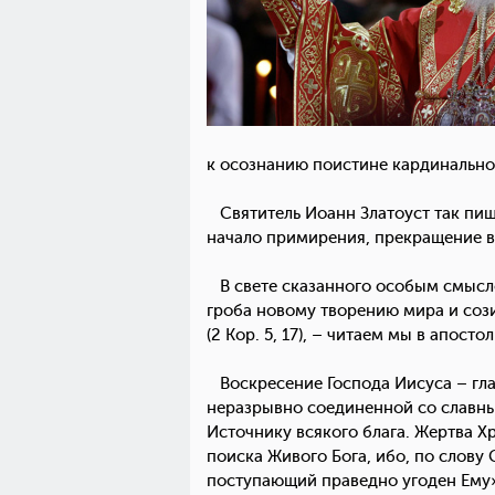
к осознанию поистине кардинальног
Святитель Иоанн Златоуст так пиш
начало примирения, прекращение в
В свете сказанного особым смысло
гроба новому творению мира и созид
(2 Кор. 5, 17), – читаем мы в апос
Воскресение Господа Иисуса – гла
неразрывно соединенной со славны
Источнику всякого блага. Жертва 
поиска Живого Бога, ибо, по слову
поступающий праведно угоден Ему» (Д