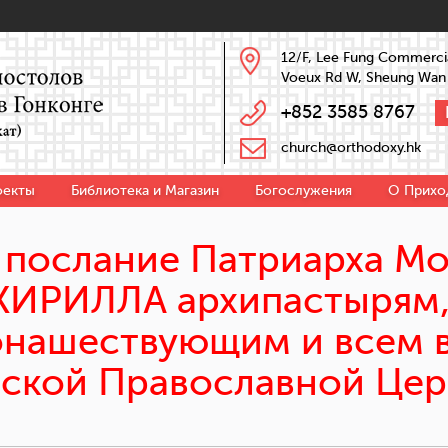
12/F, Lee Fung Commercia
Voeux Rd W, Sheung Wan
+852 3585 8767
church@orthodoxy.hk
оекты
Библиотека и Магазин
Богослужения
О Прихо
 послание Патриарха Мо
 КИРИЛЛА архипастырям,
онашествующим и всем 
сской Православной Цер