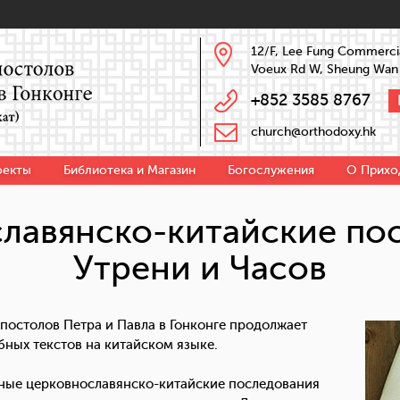
12/F, Lee Fung Commercia
Voeux Rd W, Sheung Wan
+852 3585 8767
church@orthodoxy.hk
оекты
Библиотека и Магазин
Богослужения
О Прихо
лавянско-китайские по
Утрени и Часов
апостолов Петра и Павла в Гонконге продолжает
ных текстов на китайском языке.
ные церковнославянско-китайские последования